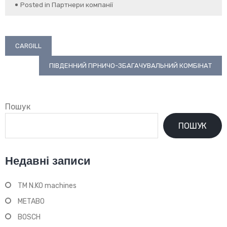
Posted in
Партнери компанії
Навігація
CARGILL
записів
ПІВДЕННИЙ ГІРНИЧО-ЗБАГАЧУВАЛЬНИЙ КОМБІНАТ
Пошук
ПОШУК
Недавні записи
TM N.KO machines
METABO
BOSCH