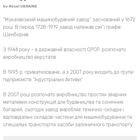
by
Resel UKRAINE
“Мукачівський машинобудівний завод” заснований у 1672
році. В період 1728-1919 завод належав сім”ї графів
Шенборнів.
З 1944 року – в державній власності СРСР; розпочато
виробництво верстатів.
В 1995 р. приватизоване, а з 2007 року входить до групи
підприємств “Індустріальні Активи”.
В 2007 році розпочато виробництво простих зварних
металевих конструкцій для будівництва та сонячних
батарей, сьогодні завод виробляє технічно-складні і
відповідальні складові частини для машинобудування та
спеціальні транспортні засоби залізничного транспорту.