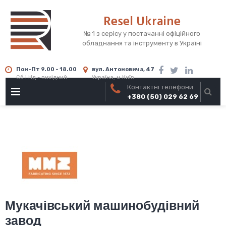
Skip
Resel Ukraine
to
content
№ 1 з серісу у постачанні офіційного
обладнання та інструменту в Україні
Пон-Пт 9.00 - 18.00
вул. Антоновича, 47
Сб і Нд - вихідний
Україна, м.Київ
Контактні телефони
PRIMARY
+380 (50) 029 62 69
MENU
Мукачівський машинобудівний
завод