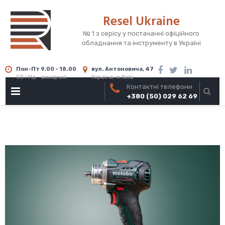
Skip
Resel Ukraine
to
content
№ 1 з серісу у постачанні офіційного
обладнання та інструменту в Україні
Пон-Пт 9.00 - 18.00
вул. Антоновича, 47
Сб і Нд - вихідний
Україна, м.Київ
Контактні телефони
PRIMARY
+380 (50) 029 62 69
MENU