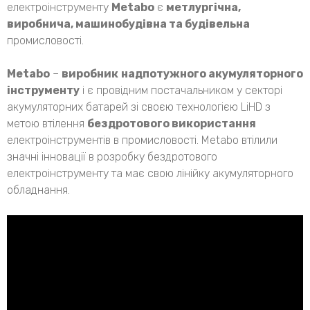
електроінструменту
Metabo
є
метлургічна,
виробнича, машинобудівна та будівельна
промисловості.
Metabo
–
виробник
надпотужного акумуляторного
інструменту
і є провідним постачальником у секторі
акумуляторних батарей зі своєю технологією LiHD з
метою втілення
бездротового використання
електроінструментів в промисловості. Metabo втілили
значні інновації в розробку бездротового
електроінструменту та має свою лінійку акумуляторного
обладнання.