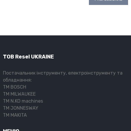
ТОВ Resel UKRAINE
Постачальник інструменту, електроінструменту та
обладнання:
ТМ BOSCH
ТМ MILWAUKEE
ТМ N.KO machines
ТМ JONNESWAY
ТМ MAKITA