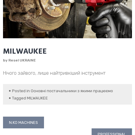
MILWAUKEE
by
Resel UKRAINE
Нічого зайвого, лише найтривкіший інструмент
Posted in
Основні постачальники з якими працюємо
Tagged
MILWAUKEE
Навігація
N.KO MACHINES
записів
PROFESSIONAL