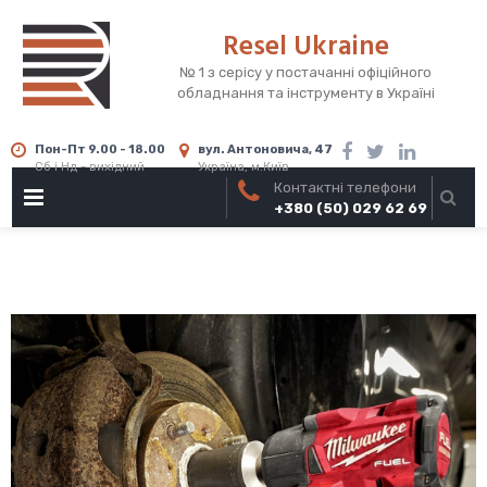
Skip
Resel Ukraine
to
content
№ 1 з серісу у постачанні офіційного
обладнання та інструменту в Україні
Пон-Пт 9.00 - 18.00
вул. Антоновича, 47
Сб і Нд - вихідний
Україна, м.Київ
Контактні телефони
PRIMARY
+380 (50) 029 62 69
MENU